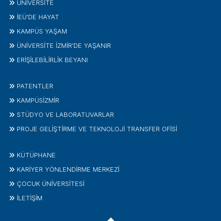
ÜNIVERSITE
İEÜ'DE HAYAT
KAMPÜS YAŞAM
ÜNİVERSİTE İZMİR'DE YAŞANIR
ERİŞİLEBİLİRLİK BEYANI
PATENTLER
KAMPÜSİZMIR
STÜDYO VE LABORATUVARLAR
PROJE GELIŞTIRME VE TEKNOLOJI TRANSFER OFISI
KÜTÜPHANE
KARİYER YÖNLENDİRME MERKEZİ
ÇOCUK ÜNIVERSITESI
İLETIŞIM