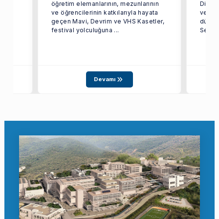
öğretim elemanlarının, mezunlarının
Dijita
e
ve öğrencilerinin katkılarıyla hayata
ve İle
geçen Mavi, Devrim ve VHS Kasetler,
düzen
.
festival yolculuğuna ...
Sempo
Devamı