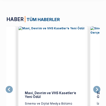
HABER
TÜM HABERLER
Mavi, Devrim ve VHS Kasetler’e
Sine
Yeni Ödül
Gerçe
Sinema ve Dijital Medya Bölümü
İzmir
ü