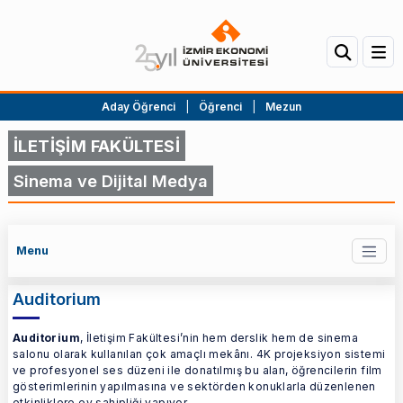
Aday Öğrenci
|
Öğrenci
|
Mezun
İLETİŞİM FAKÜLTESİ
Sinema ve Dijital Medya
Menu
Auditorium
Auditorium
, İletişim Fakültesi’nin hem derslik hem de sinema
salonu olarak kullanılan çok amaçlı mekânı. 4K projeksiyon sistemi
ve profesyonel ses düzeni ile donatılmış bu alan, öğrencilerin film
gösterimlerinin yapılmasına ve sektörden konuklarla düzenlenen
etkinliklere ev sahipliği yapıyor.