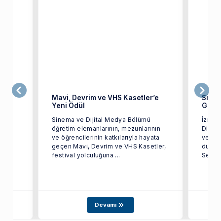
Mavi, Devrim ve VHS Kasetler’e
Sine
Yeni Ödül
Gerçe
Sinema ve Dijital Medya Bölümü
İzmir
ü
öğretim elemanlarının, mezunlarının
Dijita
e
ve öğrencilerinin katkılarıyla hayata
ve İle
geçen Mavi, Devrim ve VHS Kasetler,
düzen
.
festival yolculuğuna ...
Sempo
Devamı